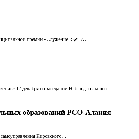
униципальной премии «Служение»: ✔️17…
жение» 17 декабря на заседании Наблюдательного…
альных образований РСО-Алания
го самоуправления Кировского…