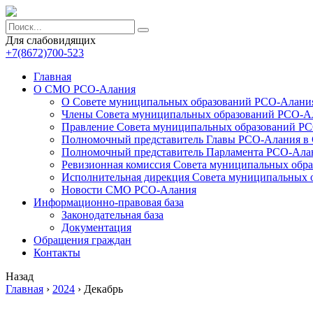
Для слабовидящих
+7(8672)700-523
Главная
О СМО РСО-Алания
О Совете муниципальных образований РСО-Алани
Члены Совета муниципальных образований РСО-А
Правление Совета муниципальных образований Р
Полномочный представитель Главы РСО-Алания в
Полномочный представитель Парламента РСО-Ала
Ревизионная комиссия Совета муниципальных обр
Исполнительная дирекция Совета муниципальных 
Новости СМО РСО-Алания
Информационно-правовая база
Законодательная база
Документация
Обращения граждан
Контакты
Назад
Главная
›
2024
›
Декабрь