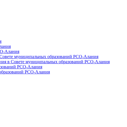
я
лания
СО-Алания
 Совете муниципальных образований РСО-Алания
ния в Совете муниципальных образований РСО-Алания
азований РСО-Алания
образований РСО-Алания