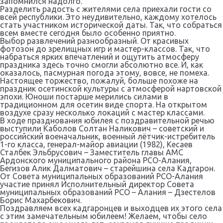
запомнился надолго.
образований РСО-Алания
Разделить радость с жителями села приехали гости со
всей республики. Это неудивительно, каждому хотелось
Полномочный представитель
стать участником исторической даты. Так, что собраться
Парламента РСО-Алания в Совете
всем вместе сегодня было особенно приятно.
Выбор развлечений разнообразный. От красивых
муниципальных образований РСО-
фотозон до зрелищных игр и мастер-классов. Так, что
Алания
набраться ярких впечатлений и ощутить атмосферу
праздника здесь точно смогли абсолютно все. И, как
Ревизионная комиссия Совета
оказалось, пасмурная погода этому, вовсе, не помеха.
муниципальных образований РСО-
Настоящее торжество, пожалуй, больше похоже на
праздник осетинской культуры с атмосферой нартовской
Алания
эпохи. Юноши постарше мерились силами в
традиционном для осетин виде спорта. На открытом
Исполнительная дирекция Совета
воздухе сразу несколько локаций с мастер классами.
муниципальных образований РСО-
В ходе празднования юбилея с поздравительной речью
Алания
выступили Каболов Солтан Наликович – советский и
российский военачальник, военный лётчик-истребитель
1-го класса, генерал-майор авиации (1982), Кесаев
Новости СМО РСО-Алания
Сталбек Эльбрусович – Заместитель главы АМС
Ардонского муниципального района РСО-Алания,
Бегизов Алик Далматович – старейшина села Кадгарон.
От Совета муниципальных образований РСО-Алания
ИНФОРМАЦИОННО-ПРАВОВАЯ БАЗА
участие принял Исполнительный директор Совета
муниципальных образований РСО – Алания – Дзестелов
Борис Махарбекович.
Законодательная база
Поздравляем всех кадгаронцев и выходцев их этого села
с этим замечательным юбилеем! Желаем, чтобы село
Документация