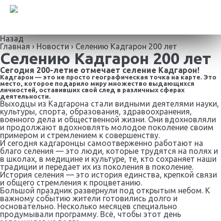
Назад
Главная
›
Новости
›
Селению Кадгарон 200 лет
Селению Кадгарон 200 лет
Сегодня 200-летие отмечает селение Кадгарон!
ГЛАВНАЯ
Кадгарон — это не просто географическая точка на карте. Это
место, которое подарило миру множество выдающихся
личностей, оставивших свой след в различных сферах
деятельности.
О СМО РСО-АЛАНИЯ
Выходцы из Кадгарона стали видными деятелями науки,
культуры, спорта, образования, здравоохранения,
военного дела и общественной жизни. Они вдохновляли
О Совете муниципальных образований
и продолжают вдохновлять молодое поколение своим
РСО-Алания
примером и стремлением к совершенству.
И сегодня кадгаронцы самоотверженно работают на
Члены Совета муниципальных
благо селения — это люди, которые трудятся на полях и
образований РСО-Алания
в школах, в медицине и культуре, те, кто сохраняет наши
традиции и передает их из поколения в поколение.
История селения — это история единства, крепкой связи
Правление Совета муниципальных
и общего стремления к процветанию.
образований РСО-Алания
Большой праздник развернули под открытым небом. К
важному событию жители готовились долго и
Полномочный представитель Главы
основательно. Несколько месяцев специально
продумывали программу. Всё, чтобы этот день
РСО-Алания в Совете муниципальных