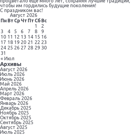
процветало еще много лет, сохраняя лучшие традиции,
чтобы им гордились будущие поколения!
С праздником вас!
Август 2026
ОБРАЩЕНИЯ ГРАЖДАН
Пн
Вт
Ср
Чт
Пт
Сб
Вс
1
2
3
4
5
6
7
8
9
КОНТАКТЫ
10
11
12
13
14
15
16
17
18
19
20
21
22
23
24
25
26
27
28
29
30
31
« Июл
Архивы
Август 2026
Июль 2026
Июнь 2026
Май 2026
Апрель 2026
Март 2026
Февраль 2026
Январь 2026
Декабрь 2025
Ноябрь 2025
Октябрь 2025
Сентябрь 2025
Август 2025
Июль 2025